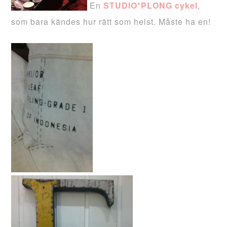
En
STUDIO*
PLONG
cykel
,
som bara kändes hur rätt som helst. Måste ha en!