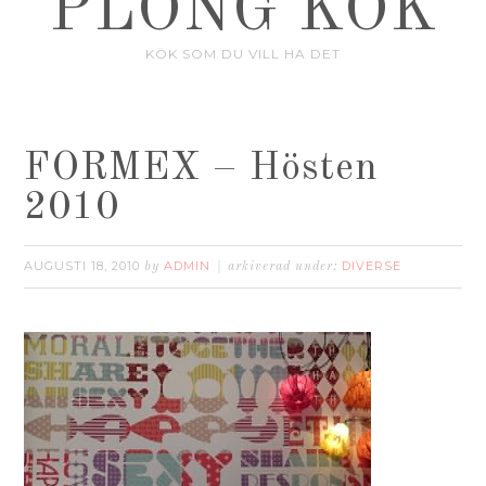
PLONG KÖK
KÖK SOM DU VILL HA DET
FORMEX – Hösten
2010
AUGUSTI 18, 2010
ADMIN
DIVERSE
by
arkiverad under: