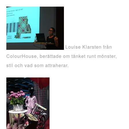
Louise Klarsten från
ColourHouse
, berättade om
tänket
runt mönster,
stil och vad som attraherar.