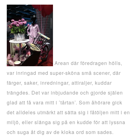
Arean där föredragen hölls,
var
inringad
med super-sköna små scener, där
färger, saker, inredningar, attiraljer, kuddar
trängdes. Det var inbjudande och gjorde själen
glad att få vara mitt i ’tårtan’. Som åhörare gick
det alldeles utmärkt att sätta sig i
fåtöljen
mitt i en
miljö, eller slänga sig på en kudde för att lyssna
och suga åt dig av de kloka ord som sades.