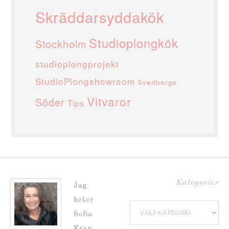
Skräddarsyddakök
Studioplongkök
Stockholm
studioplongprojekt
StudioPlongshowroom
Svedbergs
Vitvaror
Söder
Tips
Kategorier
Jag
heter
Kategorier
Sofia
Fran