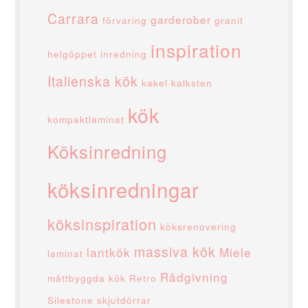
Carrara
garderober
förvaring
granit
inspiration
helgöppet
inredning
Italienska kök
kakel
kalksten
kök
kompaktlaminat
Köksinredning
köksinredningar
köksinspiration
köksrenovering
massiva kök
lantkök
Miele
laminat
Rådgivning
måttbyggda kök
Retro
Silestone
skjutdörrar