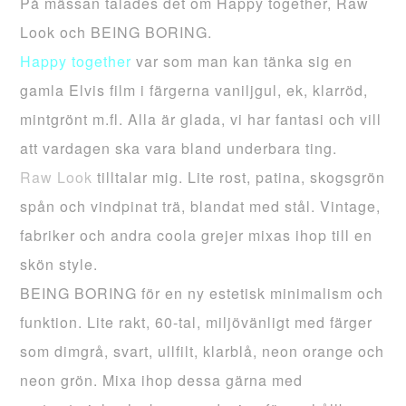
På mässan talades det om
Happy
together
,
Raw
Look
och
BEING
BORING.
Happy
together
var som man kan tänka sig en
gamla
Elvis
film i färgerna
vaniljgul,
ek,
klarröd
,
mintgrönt
m.fl.
Alla är glada, vi har fantasi och vill
att vardagen ska vara bland underbara ting.
Raw
Look
tilltalar mig. Lite rost, patina, skogsgrön
spån
och
vindpinat trä, blandat med stål. Vintage,
fabriker och andra
coola
grejer
mixas
ihop till en
skön
style.
BEING
BORING
för en ny estetisk minimalism och
funktion. Lite rakt, 60-tal, miljövänligt med färger
som dimgrå, svart, ullfilt, klarblå, neon orange och
neon grön.
Mixa
ihop dessa gärna med