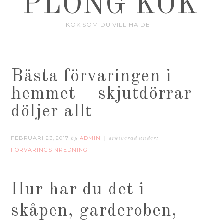
PLONG KÖK
KÖK SOM DU VILL HA DET
Bästa förvaringen i
hemmet – skjutdörrar
döljer allt
FEBRUARI 23, 2017
ADMIN
by
arkiverad under:
FÖRVARINGSINREDNING
Hur har du det i
skåpen, garderoben,