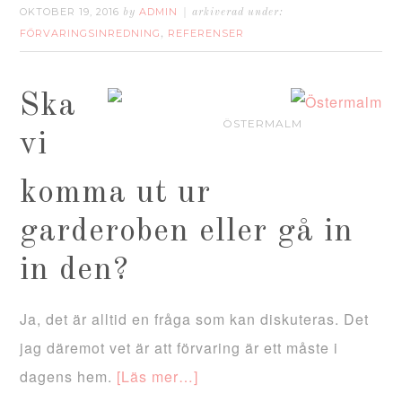
OKTOBER 19, 2016
ADMIN
by
arkiverad under:
FÖRVARINGSINREDNING
REFERENSER
,
Ska
ÖSTERMALM
vi
komma ut ur
garderoben eller gå in
in den?
Ja, det är alltid en fråga som kan diskuteras. Det
jag däremot vet är att förvaring är ett måste i
dagens hem.
[Läs mer…]