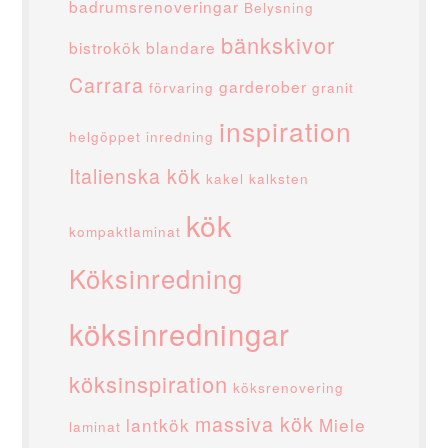
badrumsrenoveringar
Belysning
bänkskivor
bistrokök
blandare
Carrara
garderober
förvaring
granit
inspiration
helgöppet
inredning
Italienska kök
kakel
kalksten
kök
kompaktlaminat
Köksinredning
köksinredningar
köksinspiration
köksrenovering
massiva kök
lantkök
Miele
laminat