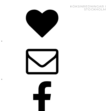
KÖKSINREDNINGAR I
STOCKHOLM