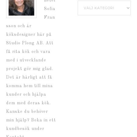
heter
Kategorier
Sofia
Fran
sson och är
köksdesigner här på
Studio Plong AB. Att
få rita kök och vara
med i utvecklande
projekt gör mig glad.
Det är härligt att få
komma hem till mina
kunder och hjälpa
dem med deras kök.
Kanske du behöver
min hjälp? Boka in ett
kundbesök under