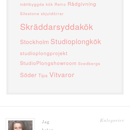
Rådgivning
måttbyggda kök
Retro
Silestone
skjutdörrar
Skräddarsyddakök
Studioplongkök
Stockholm
studioplongprojekt
StudioPlongshowroom
Svedbergs
Vitvaror
Söder
Tips
Kategorier
Jag