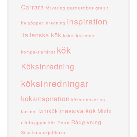
Carrara
garderober
förvaring
granit
inspiration
helgöppet
inredning
Italienska kök
kakel
kalksten
kök
kompaktlaminat
Köksinredning
köksinredningar
köksinspiration
köksrenovering
massiva kök
lantkök
Miele
laminat
Rådgivning
måttbyggda kök
Retro
Silestone
skjutdörrar