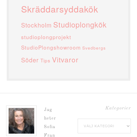
Skräddarsyddakök
Studioplongkök
Stockholm
studioplongprojekt
StudioPlongshowroom
Svedbergs
Vitvaror
Söder
Tips
Kategorier
Jag
heter
Kategorier
Sofia
Fran