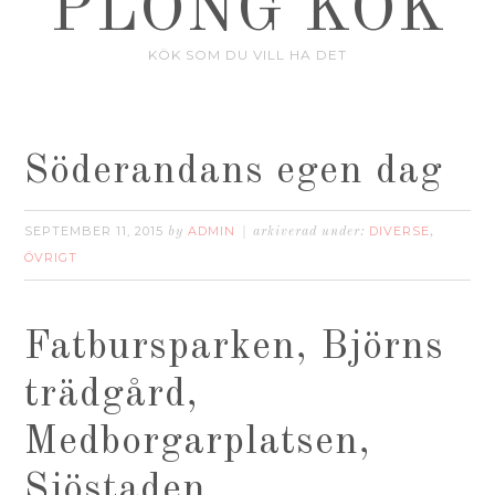
PLONG KÖK
KÖK SOM DU VILL HA DET
Söderandans egen dag
SEPTEMBER 11, 2015
ADMIN
DIVERSE
by
arkiverad under:
,
ÖVRIGT
Fatbursparken, Björns
trädgård,
Medborgarplatsen,
Sjöstaden,