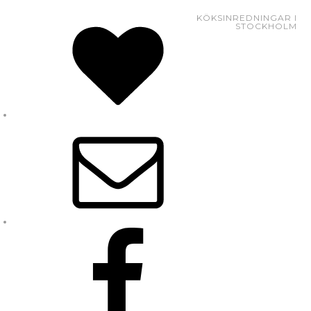
KÖKSINREDNINGAR I
STOCKHOLM