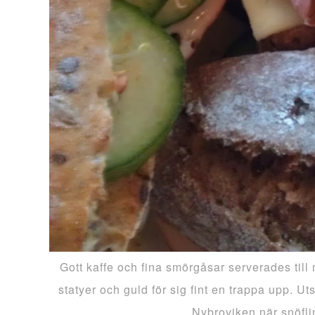
Gott kaffe och fina smörgåsar serverades till 
statyer och guld för sig fint en trappa upp. 
Nybroviken när snöflin