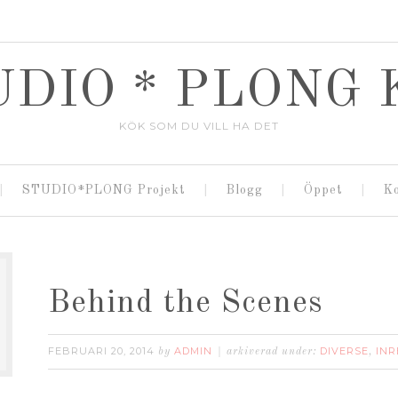
UDIO * PLONG 
KÖK SOM DU VILL HA DET
STUDIO*PLONG Projekt
Blogg
Öppet
K
Behind the Scenes
FEBRUARI 20, 2014
ADMIN
DIVERSE
INR
by
arkiverad under:
,