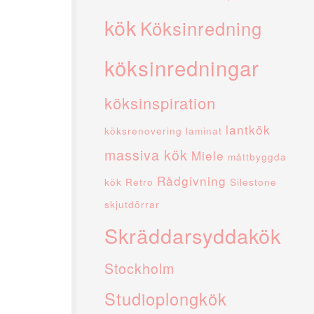
kök
Köksinredning
köksinredningar
köksinspiration
lantkök
köksrenovering
laminat
massiva kök
Miele
måttbyggda
Rådgivning
kök
Retro
Silestone
skjutdörrar
Skräddarsyddakök
Stockholm
Studioplongkök