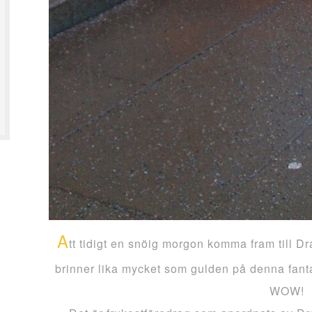
A
tt tidigt en snöig morgon komma fram till 
brinner lika mycket som gulden på denna fanta
WOW!