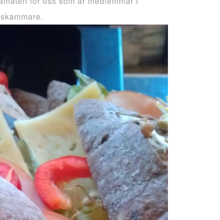
ramaten för oss som är medlemmar i
lskammare.