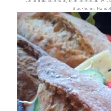
Det är frukostföredrag som anordnats av D
Stockholms Hande