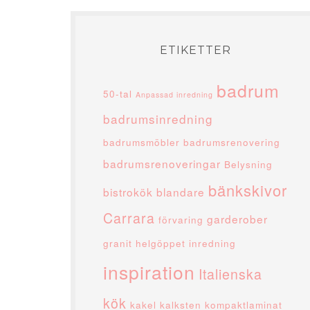
ETIKETTER
badrum
50-tal
Anpassad inredning
badrumsinredning
badrumsmöbler
badrumsrenovering
badrumsrenoveringar
Belysning
bänkskivor
bistrokök
blandare
Carrara
garderober
förvaring
granit
helgöppet
inredning
inspiration
Italienska
kök
kakel
kalksten
kompaktlaminat