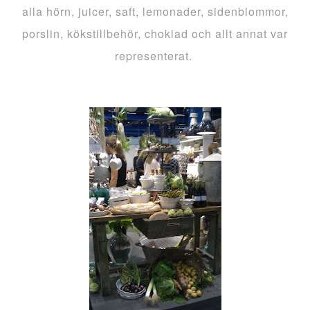
alla hörn, juicer, saft, lemonader, sidenblommor,
porslin, kökstillbehör, choklad och allt annat var
representerat.