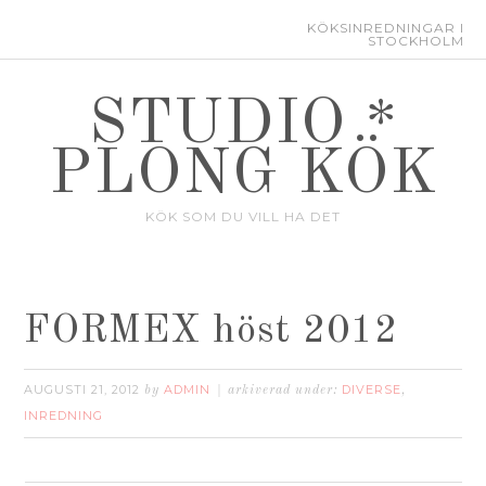
KÖKSINREDNINGAR I
STOCKHOLM
STUDIO *
PLONG KÖK
KÖK SOM DU VILL HA DET
FORMEX höst 2012
AUGUSTI 21, 2012
ADMIN
DIVERSE
by
arkiverad under:
,
INREDNING