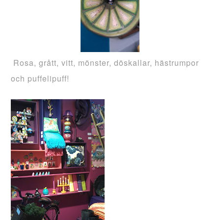
Rosa, grått, vitt, mönster, döskallar, hästrumpor
och puffelipuff!