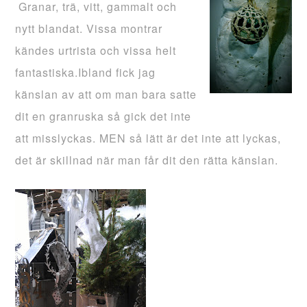
Granar, trä, vitt, gammalt och
nytt blandat. Vissa montrar
kändes urtrista och vissa helt
fantastiska.Ibland fick jag
känslan av att om man bara satte
dit en granruska så gick det inte
att misslyckas. MEN så lätt är det inte att lyckas,
det är skillnad när man får dit den rätta känslan.