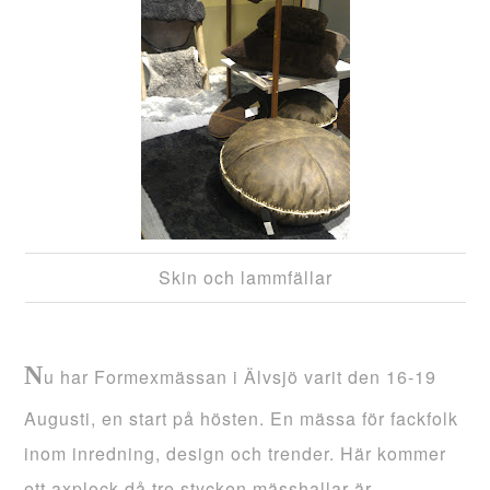
Skin och lammfällar
N
u har Formexmässan i Älvsjö varit den 16-19
Augusti, en start på hösten. En mässa för fackfolk
inom inredning, design och trender. Här kommer
ett axplock då tre stycken mässhallar är