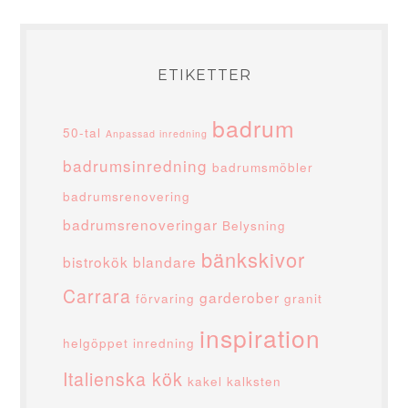
ETIKETTER
badrum
50-tal
Anpassad inredning
badrumsinredning
badrumsmöbler
badrumsrenovering
badrumsrenoveringar
Belysning
bänkskivor
bistrokök
blandare
Carrara
garderober
förvaring
granit
inspiration
helgöppet
inredning
Italienska kök
kakel
kalksten