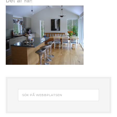
Det är
här!