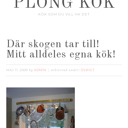
PLONG KÖK
KÖK SOM DU VILL HA DET
Där skogen tar till!
Mitt alldeles egna kök!
MAJ 11, 2009
ADMIN
ÖVRIGT
by
arkiverad under: