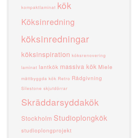
kök
kompaktlaminat
Köksinredning
köksinredningar
köksinspiration
köksrenovering
massiva kök
lantkök
Miele
laminat
Rådgivning
måttbyggda kök
Retro
Silestone
skjutdörrar
Skräddarsyddakök
Studioplongkök
Stockholm
studioplongprojekt