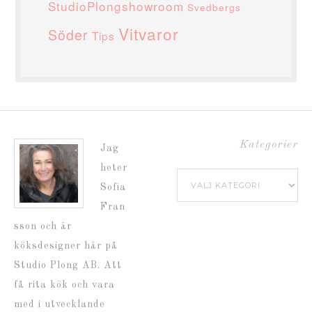
StudioPlongshowroom
Svedbergs
Vitvaror
Söder
Tips
Kategorier
Jag
heter
Kategorier
Sofia
Fran
sson och är
köksdesigner här på
Studio Plong AB. Att
få rita kök och vara
med i utvecklande