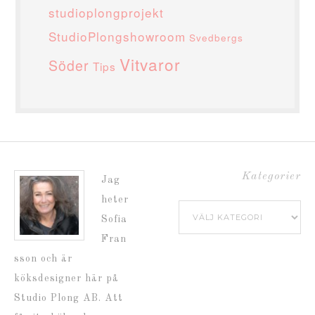
studioplongprojekt
StudioPlongshowroom
Svedbergs
Vitvaror
Söder
Tips
Kategorier
Jag
heter
Kategorier
Sofia
Fran
sson och är
köksdesigner här på
Studio Plong AB. Att