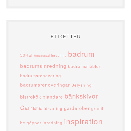
ETIKETTER
badrum
50-tal
Anpassad inredning
badrumsinredning
badrumsmöbler
badrumsrenovering
badrumsrenoveringar
Belysning
bänkskivor
bistrokök
blandare
Carrara
garderober
förvaring
granit
inspiration
helgöppet
inredning