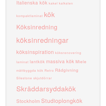
Italienska kök
kakel
kalksten
kök
kompaktlaminat
Köksinredning
köksinredningar
köksinspiration
köksrenovering
massiva kök
lantkök
Miele
laminat
Rådgivning
måttbyggda kök
Retro
Silestone
skjutdörrar
Skräddarsyddakök
Studioplongkök
Stockholm