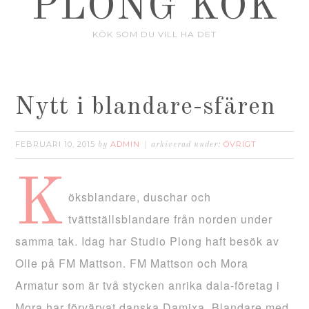
PLONG KÖK
KÖK SOM DU VILL HA DET
Nytt i blandare-sfären
FEBRUARI 10, 2015
ADMIN
ÖVRIGT
by
arkiverad under:
K
öksblandare, duschar och
tvättställsblandare från norden under
samma tak. Idag har Studio Plong haft besök av
Olle på FM Mattson.
FM Mattson och Mora
Armatur som är två stycken anrika dala-företag i
Mora har förvärvat danska Damixa. Blandare med