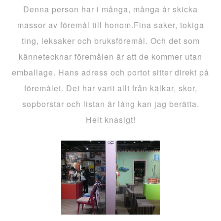
Denna person har i många, många år skicka
massor av föremål till honom.Fina saker, tokiga
ting, leksaker och bruksföremål. Och det som
kännetecknar föremålen är att de kommer utan
emballage. Hans adress och portot sitter direkt på
föremålet. Det har varit allt från kälkar, skor,
sopborstar och listan är lång kan jag berätta.
Helt knasigt!