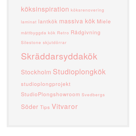
köksinspiration
köksrenovering
massiva kök
lantkök
Miele
laminat
Rådgivning
måttbyggda kök
Retro
Silestone
skjutdörrar
Skräddarsyddakök
Studioplongkök
Stockholm
studioplongprojekt
StudioPlongshowroom
Svedbergs
Vitvaror
Söder
Tips