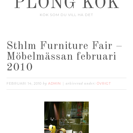
PLONG KÖK
KÖK SOM DU VILL HA DET
Sthlm Furniture Fair –
Möbelmässan februari
2010
FEBRUARI 14, 2010
ADMIN
ÖVRIGT
by
arkiverad under: