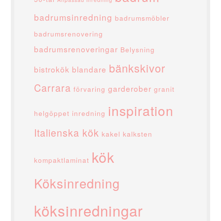
badrumsinredning
badrumsmöbler
badrumsrenovering
badrumsrenoveringar
Belysning
bänkskivor
bistrokök
blandare
Carrara
garderober
förvaring
granit
inspiration
helgöppet
inredning
Italienska kök
kakel
kalksten
kök
kompaktlaminat
Köksinredning
köksinredningar