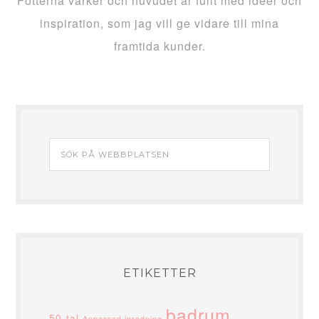
Fötterna värker och huvudet är fullt med idéer och
inspiration, som jag vill ge vidare till mina
framtida kunder.
ETIKETTER
badrum
50-tal
Anpassad inredning