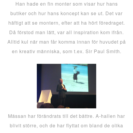
Han hade en fin monter som visar hur hans
butiker och hur hans koncept kan se ut. Det var
häftigt att se montern, efter att ha hört föredraget.
Då förstod man lätt, var all inspiration kom ifrån.
Alltid kul när man får komma innan för huvudet på
en kreativ människa, som t.ex. Sir Paul Smith.
Mässan har förändrats till det bättre. A-hallen har
blivit större, och de har flyttat om bland de olika