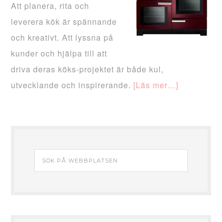
Att planera, rita och
leverera kök är spännande
och kreativt. Att lyssna på
kunder och hjälpa till att
driva deras köks-projektet är både kul,
utvecklande och inspirerande.
[Läs mer…]