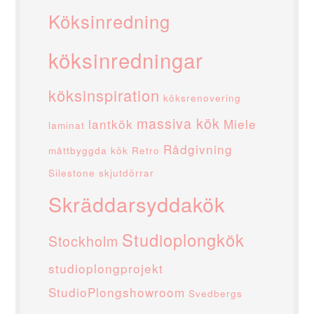
Köksinredning
köksinredningar
köksinspiration
köksrenovering
massiva kök
lantkök
Miele
laminat
Rådgivning
måttbyggda kök
Retro
Silestone
skjutdörrar
Skräddarsyddakök
Studioplongkök
Stockholm
studioplongprojekt
StudioPlongshowroom
Svedbergs