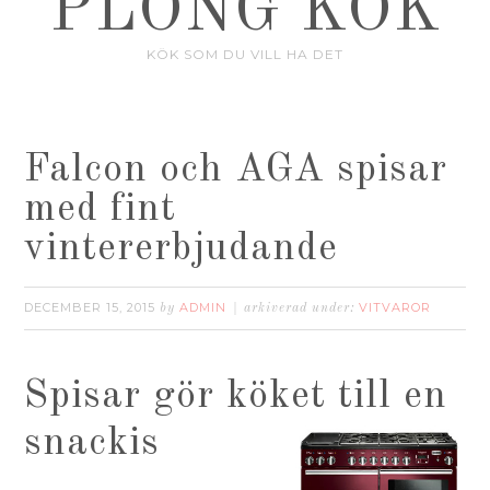
PLONG KÖK
KÖK SOM DU VILL HA DET
Falcon och AGA spisar
med fint
vintererbjudande
DECEMBER 15, 2015
ADMIN
VITVAROR
by
arkiverad under:
Spisar gör köket till en
snackis