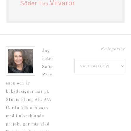
Vitvaror
Söder
Tips
Kategorier
Jag
heter
Kategorier
Sofia
Fran
sson och är
köksdesigner här på
Studio Plong AB. Att
få rita kök och vara
med i utvecklande
projekt gör mig glad.