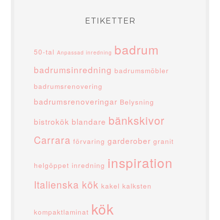
ETIKETTER
badrum
50-tal
Anpassad inredning
badrumsinredning
badrumsmöbler
badrumsrenovering
badrumsrenoveringar
Belysning
bänkskivor
bistrokök
blandare
Carrara
garderober
förvaring
granit
inspiration
helgöppet
inredning
Italienska kök
kakel
kalksten
kök
kompaktlaminat