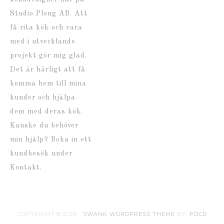
Studio Plong AB. Att
få rita kök och vara
med i utvecklande
projekt gör mig glad.
Det är härligt att få
komma hem till mina
kunder och hjälpa
dem med deras kök.
Kanske du behöver
min hjälp? Boka in ett
kundbesök under
Kontakt.
COPYRIGHT © 2026 ·
SWANK WORDPRESS THEME
BY,
PDCD