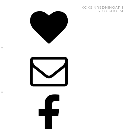
KÖKSINREDNINGAR I
STOCKHOLM