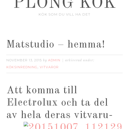
PLONG KÖK
KÖK SOM DU VILL HA DET
Matstudio – hemma!
NOVEMBER 13, 2015
ADMIN
by
arkiverad under:
KÖKSINREDNING
VITVAROR
,
Att komma till
Electrolux
och ta del
av hela deras vitvaru-