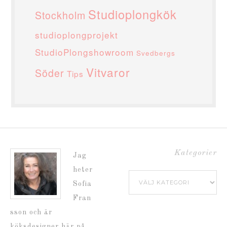
Studioplongkök
Stockholm
studioplongprojekt
StudioPlongshowroom
Svedbergs
Vitvaror
Söder
Tips
Kategorier
Jag
heter
Kategorier
Sofia
Fran
sson och är
köksdesigner här på