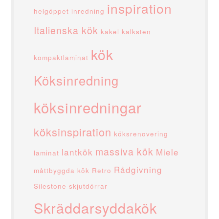
inspiration
helgöppet
inredning
Italienska kök
kakel
kalksten
kök
kompaktlaminat
Köksinredning
köksinredningar
köksinspiration
köksrenovering
massiva kök
lantkök
Miele
laminat
Rådgivning
måttbyggda kök
Retro
Silestone
skjutdörrar
Skräddarsyddakök