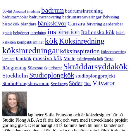
badrum
badrumsinredning
50-tal
Anpassad inredning
badrumsrenoveringar
badrumsmöbler
badrumsrenovering
Belysning
bänkskivor
Carrara
bistrokök
blandare
garderober
förvaring
inspiration
Italienska kök
granit
helgöppet
inredning
kakel
kök
Köksinredning
kalksten
kompaktlaminat
köksinredningar
köksinspiration
köksrenovering
massiva kök
lantkök
Miele
laminat
måttbyggda kök
Retro
Skräddarsyddakök
Rådgivning
Silestone
skjutdörrar
Studioplongkök
Stockholm
studioplongprojekt
Vitvaror
Söder
StudioPlongshowroom
Tips
Svedbergs
Jag heter Sofia Fransson och är köksdesigner här på
Studio Plong AB. Att få rita kök och vara med i utvecklande projekt
gör mig glad. Det är härligt att få komma hem till mina kunder och
hjälpa dem med deras kök. Kanske du behöver min hjälp? Boka in