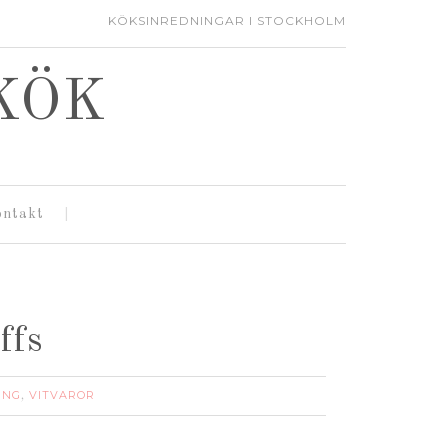
KÖKSINREDNINGAR I STOCKHOLM
KÖK
ontakt
ffs
ING
VITVAROR
,