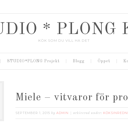
UDIO * PLONG 
KÖK SOM DU VILL HA DET
STUDIO*PLONG Projekt
Blogg
Öppet
K
Miele – vitvaror för pro
SEPTEMBER 1, 2015
ADMIN
KÖKSINREDN
by
arkiverad under: