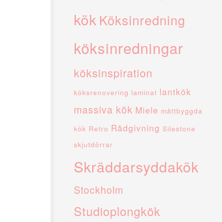
kök
Köksinredning
köksinredningar
köksinspiration
lantkök
köksrenovering
laminat
massiva kök
Miele
måttbyggda
Rådgivning
kök
Retro
Silestone
skjutdörrar
Skräddarsyddakök
Stockholm
Studioplongkök