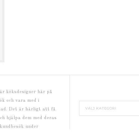
 är köksdesigner här på
kök och vara med i
Kategorier
ad. Det är härligt att få
och hjälpa dem med deras
t kundbesök under