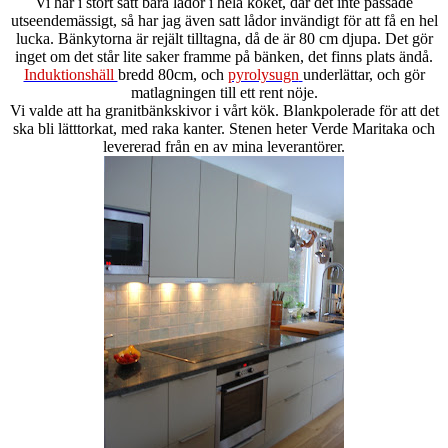
Vi har i stort sätt bara lådor i hela köket, där det inte passade
utseendemässigt, så har jag även satt lådor invändigt för att få en hel
lucka. Bänkytorna är rejält tilltagna, då de är 80 cm djupa. Det gör
inget om det står lite saker framme på bänken, det finns plats ändå.
Induktionshäll
bredd 80cm, och
pyrolysugn
underlättar, och gör
matlagningen till ett rent nöje.
Vi valde att ha granitbänkskivor i vårt kök. Blankpolerade för att det
ska bli lätttorkat, med raka kanter. Stenen heter Verde Maritaka och
levererad från en av mina leverantörer.