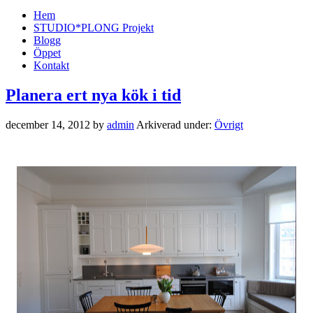
Hem
STUDIO*PLONG Projekt
Blogg
Öppet
Kontakt
Planera ert nya kök i tid
december 14, 2012
by
admin
Arkiverad under:
Övrigt