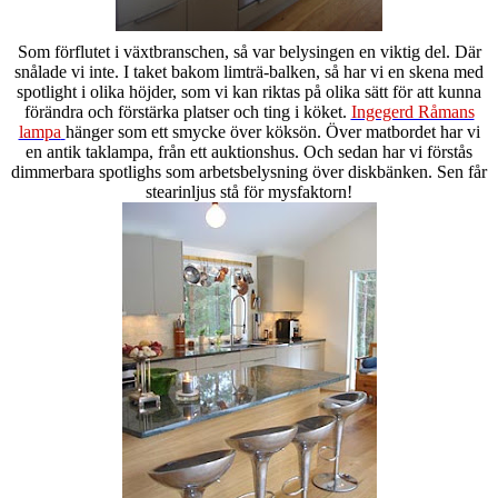
Som förflutet i växtbranschen, så var belysingen en viktig del. Där
snålade vi inte. I taket bakom limträ-balken, så har vi en skena med
spotlight i olika höjder, som vi kan riktas på olika sätt för att kunna
förändra och förstärka platser och ting i köket.
Ingegerd Råmans
lampa
hänger som ett smycke över köksön. Över matbordet har vi
en antik taklampa, från ett auktionshus. Och sedan har vi förstås
dimmerbara spotlighs som arbetsbelysning över diskbänken. Sen får
stearinljus stå för mysfaktorn!