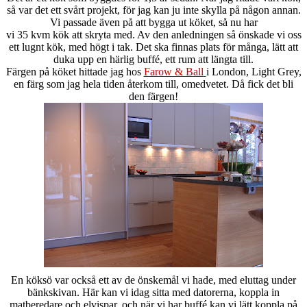
så var det ett svårt projekt, för jag kan ju inte skylla på någon annan.
Vi passade även på att bygga ut köket, så nu har
vi 35 kvm kök att skryta med. Av den anledningen så önskade vi oss
ett lugnt kök, med högt i tak. Det ska finnas plats för många, lätt att
duka upp en härlig buffé, ett rum att längta till.
Färgen på köket hittade jag hos
Farow & Ball
i London, Light Grey,
en färg som jag hela tiden återkom till, omedvetet. Då fick det bli
den färgen!
En köksö var också ett av de önskemål vi hade, med eluttag under
bänkskivan. Här kan vi idag sitta med datorerna, koppla in
matberedare och elvispar, och när vi har buffé kan vi lätt koppla på