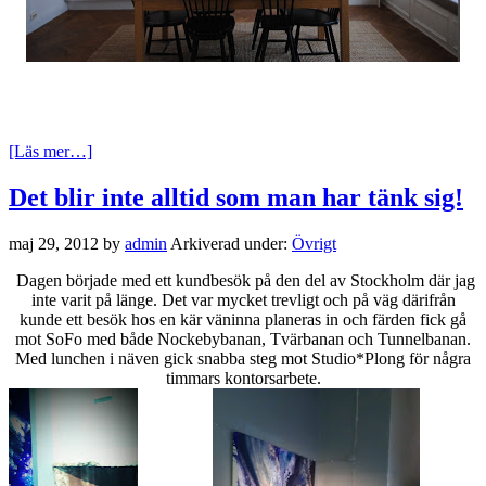
Sätter ni igång ert köksbyte efter nyår med ett nytt friskt ROT-
avdrag?
Börja planera redan nu, det tar sin tid och vips så är det sommar.
[Läs mer…]
Det blir inte alltid som man har tänk sig!
maj 29, 2012
by
admin
Arkiverad under:
Övrigt
Dagen började med ett kundbesök på den del av Stockholm där jag
inte varit på länge. Det var mycket trevligt och på väg därifrån
kunde ett besök hos en kär väninna planeras in och färden fick gå
mot SoFo med både Nockebybanan, Tvärbanan och Tunnelbanan.
Med lunchen i näven gick snabba steg mot Studio*Plong för några
timmars kontorsarbete.